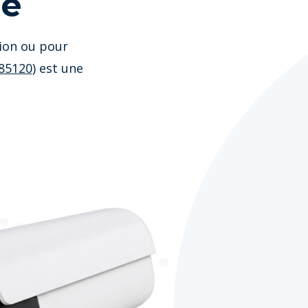
ge
sion ou pour
85120
) est une