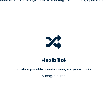
tion de votre stockage : aide à l’aménagement du box, optimisati

Flexibilité
Location possible : courte durée, moyenne durée
& longue durée